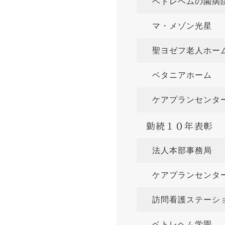
ベトレヘムの
マ・メゾン
聖ヨゼフ老人
ベタニアホ
ケアプランセ
勤続１０年表彰
法人本部事
ケアプランセ
訪問看護ステー
ベトレヘム