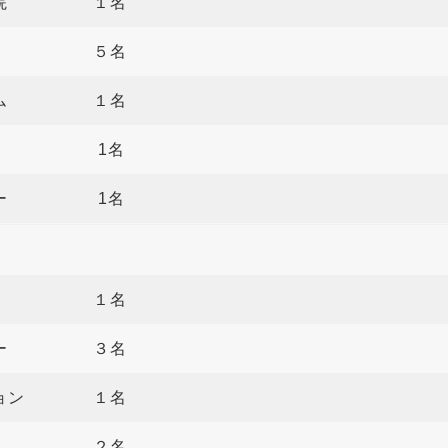
園病院 １名
光星 ５名
ホーム １名
ーム 1名
ンター 1名
務局 １名
ンター ３名
ション １名
学園 ２名