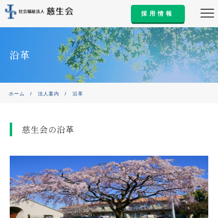
採用情報
沿革
ホーム
/
法人案内
/
沿革
慈生会の沿革