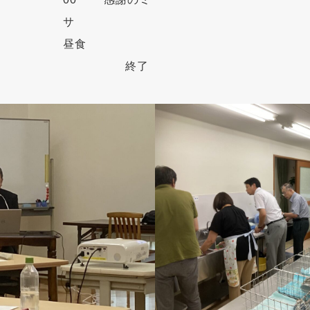
サ 12
昼食
終了