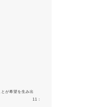
5
）
食
希望を生み出
1：