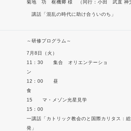
菊地 功 枢機卿 様 （同行：小田 武直 神
講話「混乱の時代に助け合ういのち」
～研修プログラム～
7月8日
11：30 集合 オリエンテーショ
12：00 昼
食 1
15 マ・メゾン光星見学
15：0
一講話「カトリック教会のと国際カリタス：総
発