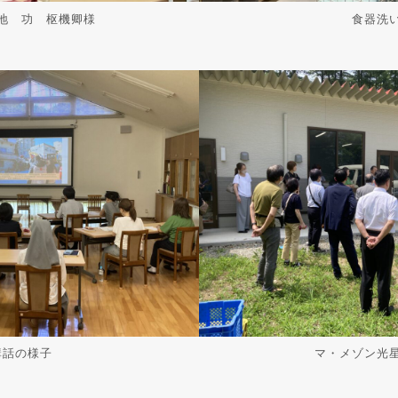
地 功 枢機卿様
食器洗
講話の様子
マ・メゾン光