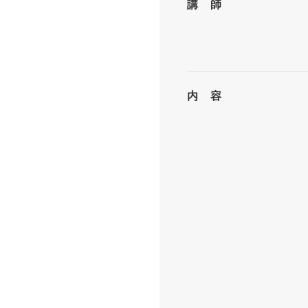
講 師
内 容