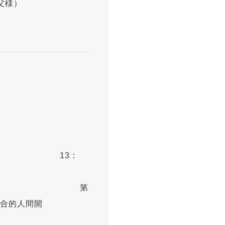
父様）
（火）
ン
3：
0 第
合的人間開
」