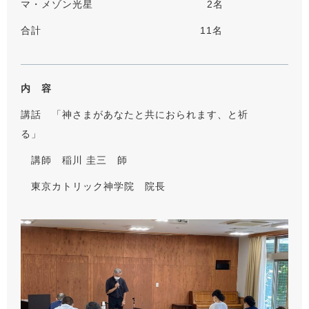
マ・メゾン光星 2名
合計 11名
内 容
講話 「神さまがあなたと共におられます、と祈
る」
講師 稲川 圭三 師
東京カトリック神学院 院長