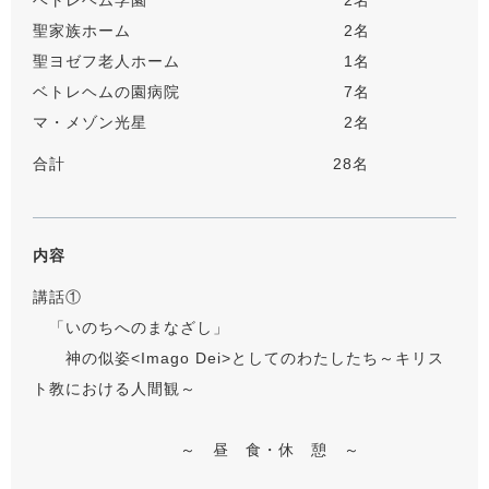
ベトレヘム学園 2名
聖家族ホーム 2名
聖ヨゼフ老人ホーム 1名
ベトレヘムの園病院 7名
マ・メゾン光星 2名
合計 28名
内容
講話①
「いのちへのまなざし」
神の似姿<Imago Dei>としてのわたしたち～キリス
ト教における人間観～
～ 昼 食・休 憩 ～